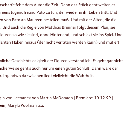
schärfe fehlt dem Autor die Zeit. Denn das Stück geht weiter, es
reens Jugendfreund Pato zu tun, der wieder in ihr Leben tritt. Und
en von Pato an Maureen bestellen muß. Und mit der Alten, die die
 Und auch die Regie von Matthias Brenner folgt diesem Plan, sie
guren so wie sie sind, ohne Hinterland, und schickt sie ins Spiel. Und
brillanten Haken hinaus (der nicht verraten werden kann) und mutiert
iche Geschichtslosigkeit der Figuren verständlich. Es geht gar nicht
licherweise geht’s auch nur um einen guten Schluß. Dann wäre der
. Irgendwo dazwischen liegt vielleicht die Wahrheit.
igin von Leenane« von Martin McDonagh | Premiere: 10.12.99 |
tein, Marylu Poolman u.a.