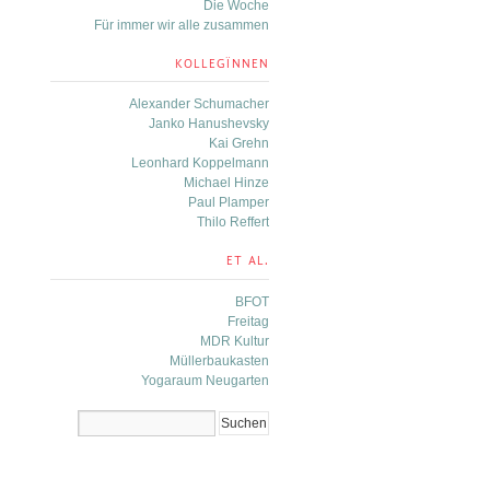
Die Woche
Für immer wir alle zusammen
KOLLEGÏNNEN
Alexander Schumacher
Janko Hanushevsky
Kai Grehn
Leonhard Koppelmann
Michael Hinze
Paul Plamper
Thilo Reffert
ET AL.
BFOT
Freitag
MDR Kultur
Müllerbaukasten
Yogaraum Neugarten