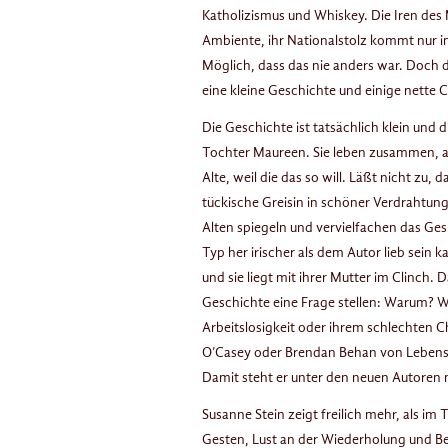
Katholizismus und Whiskey. Die Iren de
Ambiente, ihr Nationalstolz kommt nur im
Möglich, dass das nie anders war. Doch das
eine kleine Geschichte und einige nette 
Die Geschichte ist tatsächlich klein und d
Tochter Maureen. Sie leben zusammen, au
Alte, weil die das so will. Läßt nicht zu
tückische Greisin in schöner Verdrahtu
Alten spiegeln und vervielfachen das Ge
Typ her irischer als dem Autor lieb sein k
und sie liegt mit ihrer Mutter im Clinch. 
Geschichte eine Frage stellen: Warum? Wa
Arbeitslosigkeit oder ihrem schlechten C
O’Casey oder Brendan Behan von Leben
Damit steht er unter den neuen Autoren ni
Susanne Stein zeigt freilich mehr, als im
Gesten, Lust an der Wiederholung und B