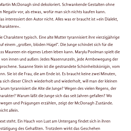
s Martin McDonagh sind dekoloriert. Schwankende Gestalten ohne
 Negativ vor, als etwas, wofür man sich nichts kaufen kann.
 interessiert den Autor nicht. Alles was er braucht ist »ein Dialekt,
Charaktere«.
ie Charaktere typisch. Eine alte Mutter tyrannisiert ihre vierzigjährige
f einem „großen, blöden Hügel“. Die Junge schindet sich für die
, dass Maureen ein eigenes Leben leben kann. Marylu Poolman spielt die
ng von innen und außen: Jedes Nasenrunzeln, jede Armbewegung der
sprochene. Susanne Stein ist die gestrandete Schönheitskönigin, vom
ann. Sie ist die Frau, die am Ende ist. Es braucht keine zwei Minuten,
Da sich dieser Clinch wiederholt und wiederholt, will man der kleinen
rum tyrannisiert die Alte die Junge? Wegen des vielen Regens, der
harakter? Warum läßt die Junge sich das seit Jahren gefallen? Wo
swegen und Prägungen erzählen, zeigt der McDonagh Zustände.
cht allein.
 Text steht. Ein Hauch von Lust am Untergang findet sich in ihren
estätigung des Gehaßten. Trotzdem wirkt das Geschehen