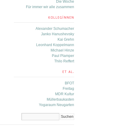
Die Woche
Für immer wir alle zusammen
KOLLEGÏNNEN
Alexander Schumacher
Janko Hanushevsky
Kai Grehn
Leonhard Koppelmann
Michael Hinze
Paul Plamper
Thilo Reffert
ET AL.
BFOT
Freitag
MDR Kultur
Müllerbaukasten
Yogaraum Neugarten