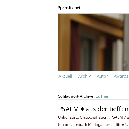
Sperrsitz.net
Aktuell
Archiv
Autor
Awards
Schlagwort-Archive:
Luther
PSALM ♦ aus der tieffen
Unbehauste Glaubensfragen »PSALM / aus
Johanna Benrath Mit Inga Busch, Birte S