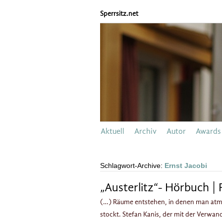
Sperrsitz.net
Aktuell
Archiv
Autor
Awards
Schlagwort-Archive:
Ernst Jacobi
„Austerlitz“- Hörbuch | 
(…) Räume entstehen, in denen man atm
stockt. Stefan Kanis, der mit der Verw