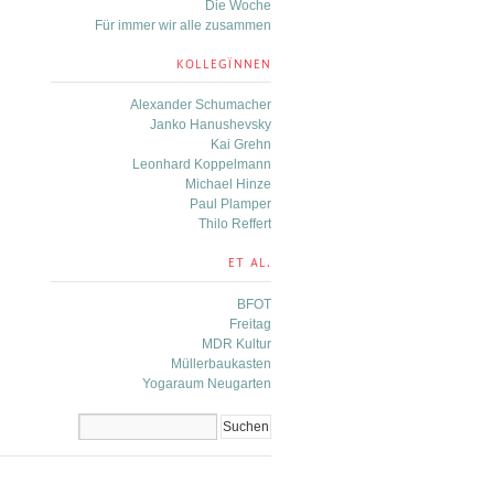
Die Woche
Für immer wir alle zusammen
KOLLEGÏNNEN
Alexander Schumacher
Janko Hanushevsky
Kai Grehn
Leonhard Koppelmann
Michael Hinze
Paul Plamper
Thilo Reffert
ET AL.
BFOT
Freitag
MDR Kultur
Müllerbaukasten
Yogaraum Neugarten