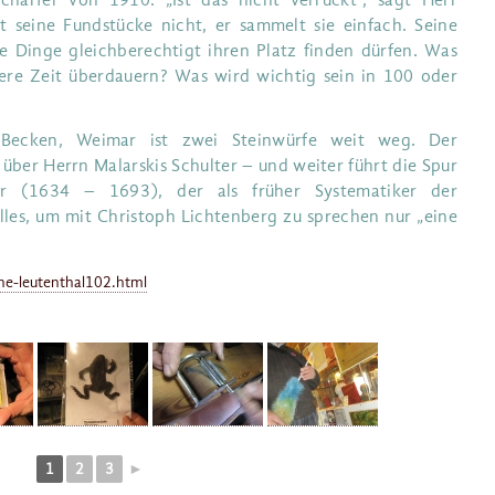
chärfer von 1910. „Ist das nicht verrückt“, sagt Herr
t seine Fundstücke nicht, er sammelt sie einfach. Seine
le Dinge gleichberechtigt ihren Platz finden dürfen. Was
ere Zeit überdauern? Was wird wichtig sein in 100 oder
 Becken, Weimar ist zwei Steinwürfe weit weg. Der
über Herrn Malarskis Schulter – und weiter führt die Spur
r (1634 – 1693), der als früher Systematiker der
lles, um mit Christoph Lichtenberg zu sprechen nur „eine
e-leutenthal102.html
1
2
3
►