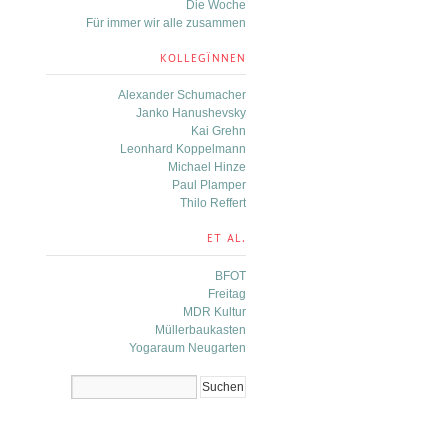
Die Woche
Für immer wir alle zusammen
KOLLEGÏNNEN
Alexander Schumacher
Janko Hanushevsky
Kai Grehn
Leonhard Koppelmann
Michael Hinze
Paul Plamper
Thilo Reffert
ET AL.
BFOT
Freitag
MDR Kultur
Müllerbaukasten
Yogaraum Neugarten