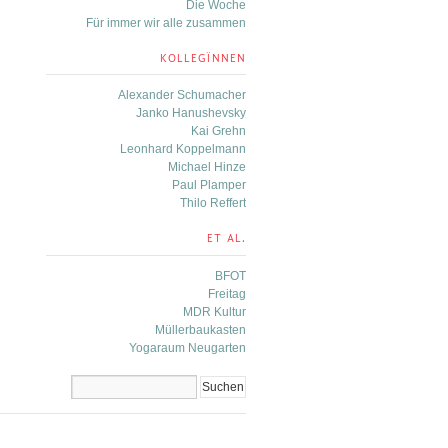
Die Woche
Für immer wir alle zusammen
KOLLEGÏNNEN
Alexander Schumacher
Janko Hanushevsky
Kai Grehn
Leonhard Koppelmann
Michael Hinze
Paul Plamper
Thilo Reffert
ET AL.
BFOT
Freitag
MDR Kultur
Müllerbaukasten
Yogaraum Neugarten